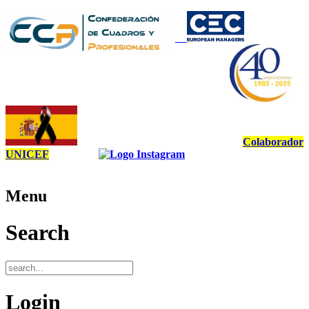
Colaborador
UNICEF
Menu
Search
Login