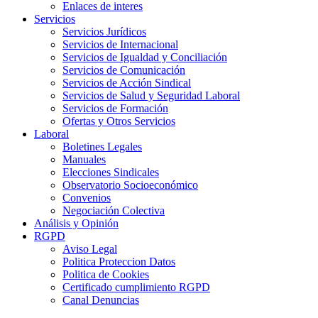
Enlaces de interes
Servicios
Servicios Jurídicos
Servicios de Internacional
Servicios de Igualdad y Conciliación
Servicios de Comunicación
Servicios de Acción Sindical
Servicios de Salud y Seguridad Laboral
Servicios de Formación
Ofertas y Otros Servicios
Laboral
Boletines Legales
Manuales
Elecciones Sindicales
Observatorio Socioeconómico
Convenios
Negociación Colectiva
Análisis y Opinión
RGPD
Aviso Legal
Politica Proteccion Datos
Politica de Cookies
Certificado cumplimiento RGPD
Canal Denuncias