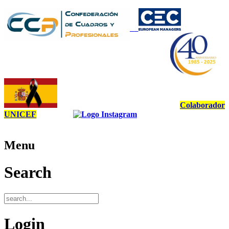
Colaborador
UNICEF
Menu
Search
Login