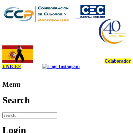
Colaborador
UNICEF
Menu
Search
Login