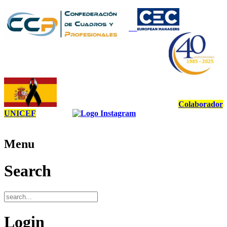
Colaborador
UNICEF
Menu
Search
Login