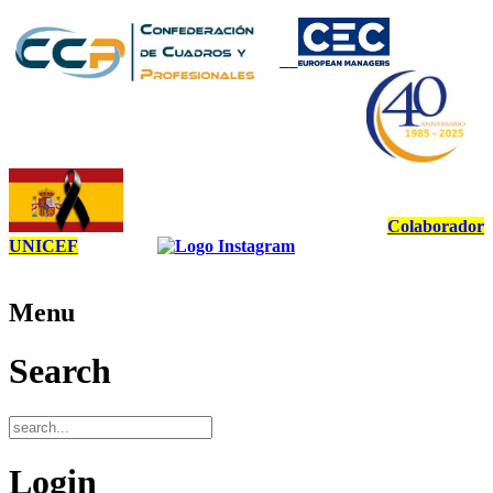
Colaborador
UNICEF
Menu
Search
Login