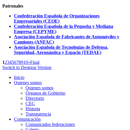
Patronales
Confederación Española de Organizaciones
Empresariales (CEOE)
Confederación Española de la Pequeña y Mediana
Empresa (CEPYME)
Asociación Española de Fabricantes de Automóviles y
Camiones (ANFAC)
Asociación Española de Tecnologías de Defensa,
Seguridad, Aeronáutica y Espacio (TEDAE)
1
2
3
4
5
6
7
8
9
10
»
Final
Switch to Desktop Version
Inicio
Quienes somos
Quienes somos
Órganos de Gobierno
Directorio
CEC
Historia
Transparencia
Comunicación
Comunicados federaciones
Galeria