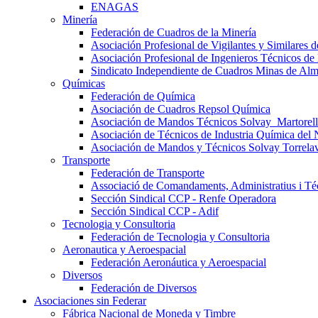
ENAGAS
Minería
Federación de Cuadros de la Minería
Asociación Profesional de Vigilantes y Similares
Asociación Profesional de Ingenieros Técnicos de
Sindicato Independiente de Cuadros Minas de Al
Químicas
Federación de Química
Asociación de Cuadros Repsol Química
Asociación de Mandos Técnicos Solvay_Martorell
Asociación de Técnicos de Industria Química del 
Asociación de Mandos y Técnicos Solvay Torrela
Transporte
Federación de Transporte
Associació de Comandaments, Administratius i Téc
Sección Sindical CCP - Renfe Operadora
Sección Sindical CCP - Adif
Tecnologia y Consultoria
Federación de Tecnologia y Consultoria
Aeronautica y Aeroespacial
Federación Aeronáutica y Aeroespacial
Diversos
Federación de Diversos
Asociaciones sin Federar
Fábrica Nacional de Moneda y Timbre