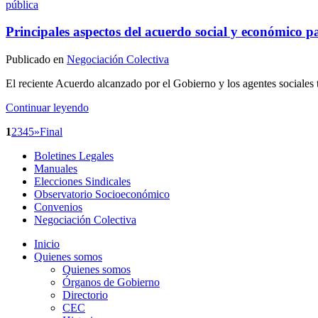
pública
Principales aspectos del acuerdo social y económico pa
Publicado en
Negociación Colectiva
El reciente Acuerdo alcanzado por el Gobierno y los agentes sociales ti
Continuar leyendo
1
2
3
4
5
»
Final
Boletines Legales
Manuales
Elecciones Sindicales
Observatorio Socioeconómico
Convenios
Negociación Colectiva
Inicio
Quienes somos
Quienes somos
Órganos de Gobierno
Directorio
CEC