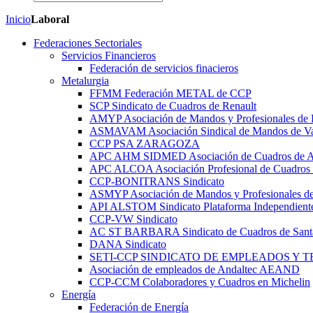
Inicio
Laboral
Federaciones Sectoriales
Servicios Financieros
Federación de servicios finacieros
Metalurgia
FFMM Federación METAL de CCP
SCP Sindicato de Cuadros de Renault
AMYP Asociación de Mandos y Profesionales de
ASMAVAM Asociación Sindical de Mandos de Va
CCP PSA ZARAGOZA
APC AHM SIDMED Asociación de Cuadros d
APC ALCOA Asociación Profesional de Cuadros 
CCP-BONITRANS Sindicato
ASMYP Asociación de Mandos y Profesionales de
API ALSTOM Sindicato Plataforma Independiente
CCP-VW Sindicato
AC ST BARBARA Sindicato de Cuadros de Sant
DANA Sindicato
SETI-CCP SINDICATO DE EMPLEADOS Y 
Asociación de empleados de Andaltec AEAND
CCP-CCM Colaboradores y Cuadros en Michelin
Energía
Federación de Energía