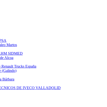
 PSA
leo Martos
e AHM SIDMED
de Alcoa
 Renault Trucks España
 (Galindo)
a Bárbara
TECNICOS DE IVECO VALLADOLID