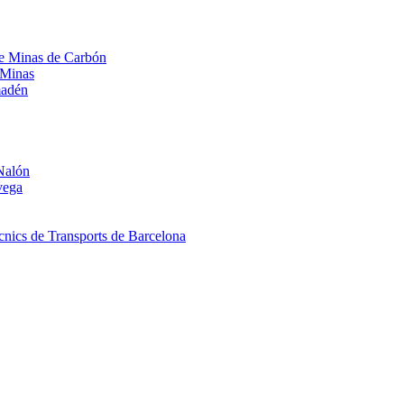
 de Minas de Carbón
 Minas
madén
Nalón
vega
nics de Transports de Barcelona