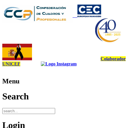
Colaborador
UNICEF
Menu
Search
Login