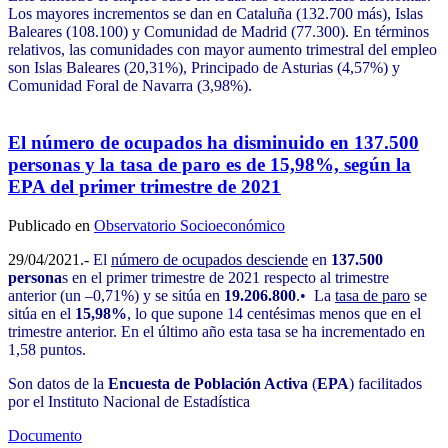
Los mayores incrementos se dan en Cataluña (132.700 más), Islas
Baleares (108.100) y Comunidad de Madrid (77.300). En términos
relativos, las comunidades con mayor aumento trimestral del empleo
son Islas Baleares (20,31%), Principado de Asturias (4,57%) y
Comunidad Foral de Navarra (3,98%).
El número de ocupados ha disminuido en 137.500
personas y la tasa de paro es de 15,98%, según la
EPA del primer trimestre de 2021
Publicado en
Observatorio Socioeconómico
29/04/2021.-
El
número de ocupados desciende
en
137.500
persona
s en el primer trimestre de 2021 respecto al trimestre
anterior (un –0,71%) y se sitúa en
19.206.800
.• La
tasa de paro
se
sitúa en el
15,98%
, lo que supone 14 centésimas menos que en el
trimestre anterior. En el último año esta tasa se ha incrementado en
1,58 puntos.
Son datos de la
Encuesta de Población Activa
(
EPA
) facilitados
por el Instituto Nacional de Estadística
Documento