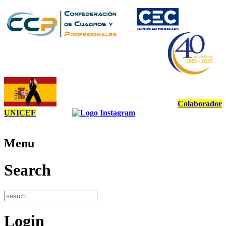
Colaborador
UNICEF
Menu
Search
Login