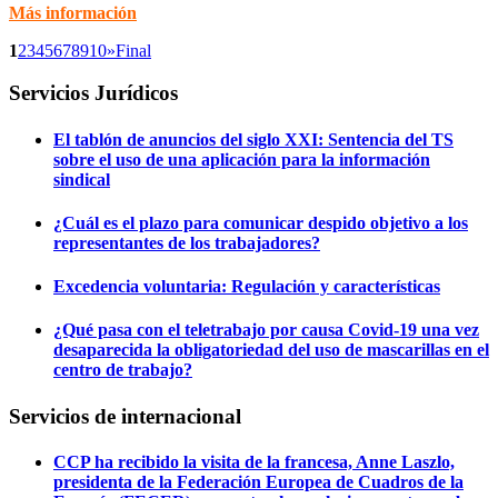
Más información
1
2
3
4
5
6
7
8
9
10
»
Final
Servicios Jurídicos
El tablón de anuncios del siglo XXI: Sentencia del TS
sobre el uso de una aplicación para la información
sindical
¿Cuál es el plazo para comunicar despido objetivo a los
representantes de los trabajadores?
Excedencia voluntaria: Regulación y características
¿Qué pasa con el teletrabajo por causa Covid-19 una vez
desaparecida la obligatoriedad del uso de mascarillas en el
centro de trabajo?
Servicios de internacional
CCP ha recibido la visita de la francesa, Anne Laszlo,
presidenta de la Federación Europea de Cuadros de la