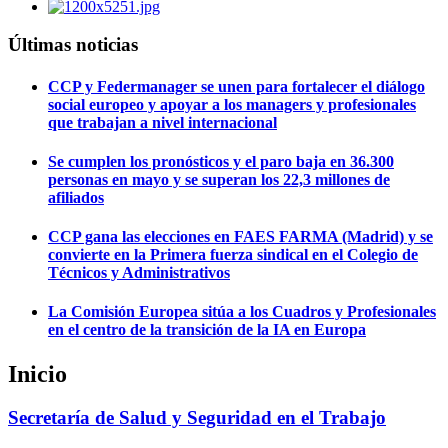
Últimas noticias
CCP y Federmanager se unen para fortalecer el diálogo
social europeo y apoyar a los managers y profesionales
que trabajan a nivel internacional
Se cumplen los pronósticos y el paro baja en 36.300
personas en mayo y se superan los 22,3 millones de
afiliados
CCP gana las elecciones en FAES FARMA (Madrid) y se
convierte en la Primera fuerza sindical en el Colegio de
Técnicos y Administrativos
La Comisión Europea sitúa a los Cuadros y Profesionales
en el centro de la transición de la IA en Europa
Inicio
Secretaría de Salud y Seguridad en el Trabajo