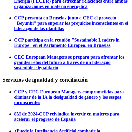
Energía (FECER) para estrechar relaciones entre ambas
organizaciones en materia energética
CCP presenta en Bruselas junto a CEC el proyecto
"Beyunbi" para superar los prejuicios inconscientes en el
liderazgo de las plantillas
CCP participa en la reunión "Sustainable Leaders in
Europe" en el Parlamento Europeo, en Bruselas
CEC European Managers se prepara para afrontar los
grandes retos del futuro a través de un liderazgo
sostenible e igualitario
Servicios de igualdad y conciliación
CCP y CEC European Managers comprometidas para
eliminar de la IA la desigualdad de género y los sesgos
inconscientes
8M de 2024-CCP reivindica invertir en mujeres para
acelerar el progreso de España
¿Puede la Inteligencia Artificial combatir la