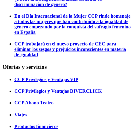
discriminación de género?
En el Día Internacional de la Mujer CCP rinde homenaje
a todas las mujeres que han contribuido a la igualdad de
género empezando por la conquista del sufragio femenino
en España
CCP trabajará en el nuevo proyecto de CEC para
eliminar los sesgos y prejuicios inconscientes en materia
de igualdad
Ofertas y servicios
CCP Privilegios y Ventajas VIP
CCP Privilegios y Ventajas DIVERCLICK
CCP Abono Teatro
Viajes
Productos financieros