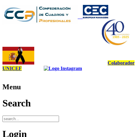
Colaborador
UNICEF
Menu
Search
Login