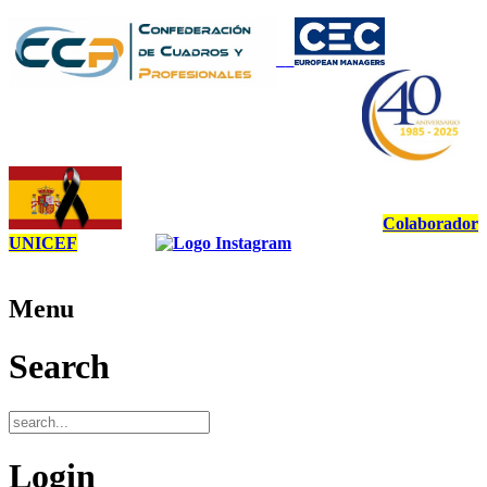
Colaborador
UNICEF
Menu
Search
Login