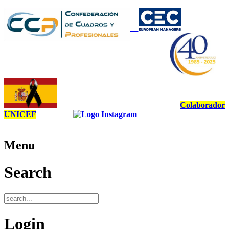
Colaborador
UNICEF
Menu
Search
Login