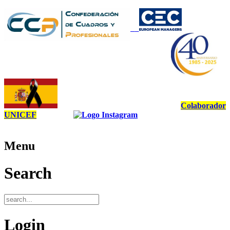
Colaborador
UNICEF
Menu
Search
Login