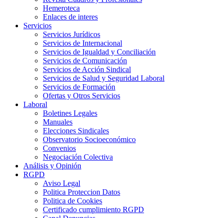
Hemeroteca
Enlaces de interes
Servicios
Servicios Jurídicos
Servicios de Internacional
Servicios de Igualdad y Conciliación
Servicios de Comunicación
Servicios de Acción Sindical
Servicios de Salud y Seguridad Laboral
Servicios de Formación
Ofertas y Otros Servicios
Laboral
Boletines Legales
Manuales
Elecciones Sindicales
Observatorio Socioeconómico
Convenios
Negociación Colectiva
Análisis y Opinión
RGPD
Aviso Legal
Politica Proteccion Datos
Politica de Cookies
Certificado cumplimiento RGPD