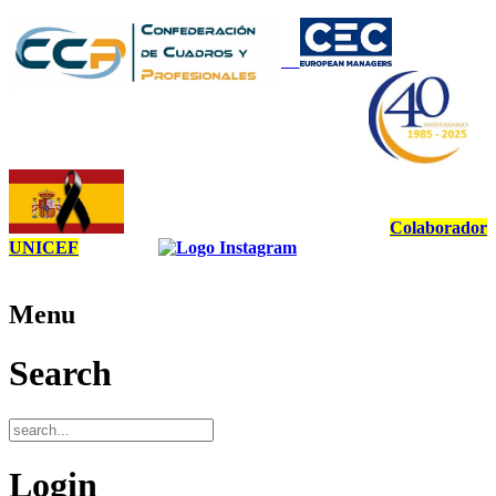
Colaborador
UNICEF
Menu
Search
Login