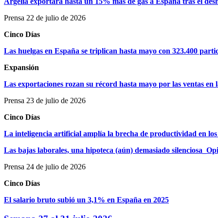
Argelia exportará hasta un 15% más de gas a España tras el desh
Prensa 22 de julio de 2026
Cinco Días
Las huelgas en España se triplican hasta mayo con 323.400 parti
Expansión
Las exportaciones rozan su récord hasta mayo por las ventas en 
Prensa 23 de julio de 2026
Cinco Días
La inteligencia artificial amplía la brecha de productividad en los
Las bajas laborales, una hipoteca (aún) demasiado silenciosa_Op
Prensa 24 de julio de 2026
Cinco Días
El salario bruto subió un 3,1% en España en 2025