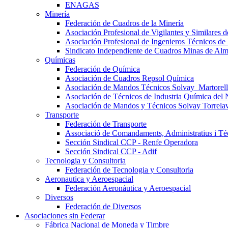
ENAGAS
Minería
Federación de Cuadros de la Minería
Asociación Profesional de Vigilantes y Similares
Asociación Profesional de Ingenieros Técnicos de
Sindicato Independiente de Cuadros Minas de Al
Químicas
Federación de Química
Asociación de Cuadros Repsol Química
Asociación de Mandos Técnicos Solvay_Martorell
Asociación de Técnicos de Industria Química del 
Asociación de Mandos y Técnicos Solvay Torrela
Transporte
Federación de Transporte
Associació de Comandaments, Administratius i Téc
Sección Sindical CCP - Renfe Operadora
Sección Sindical CCP - Adif
Tecnologia y Consultoria
Federación de Tecnologia y Consultoria
Aeronautica y Aeroespacial
Federación Aeronáutica y Aeroespacial
Diversos
Federación de Diversos
Asociaciones sin Federar
Fábrica Nacional de Moneda y Timbre