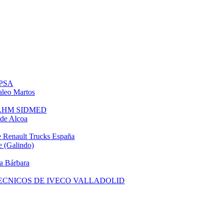
 PSA
leo Martos
e AHM SIDMED
de Alcoa
 Renault Trucks España
 (Galindo)
a Bárbara
TECNICOS DE IVECO VALLADOLID