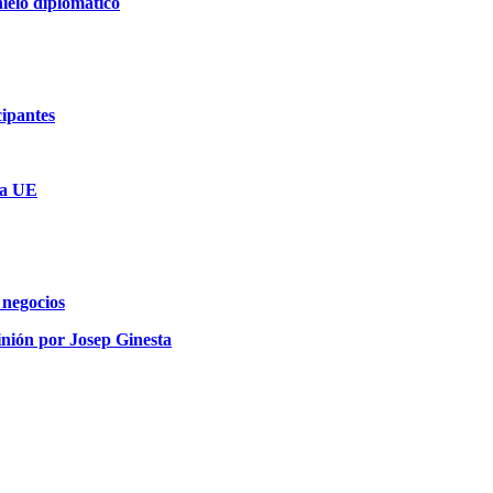
ielo diplomático
cipantes
la UE
 negocios
inión por Josep Ginesta