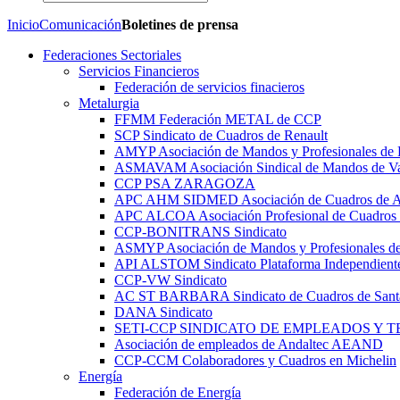
Inicio
Comunicación
Boletines de prensa
Federaciones Sectoriales
Servicios Financieros
Federación de servicios finacieros
Metalurgia
FFMM Federación METAL de CCP
SCP Sindicato de Cuadros de Renault
AMYP Asociación de Mandos y Profesionales de
ASMAVAM Asociación Sindical de Mandos de Va
CCP PSA ZARAGOZA
APC AHM SIDMED Asociación de Cuadros d
APC ALCOA Asociación Profesional de Cuadros 
CCP-BONITRANS Sindicato
ASMYP Asociación de Mandos y Profesionales de
API ALSTOM Sindicato Plataforma Independiente
CCP-VW Sindicato
AC ST BARBARA Sindicato de Cuadros de Sant
DANA Sindicato
SETI-CCP SINDICATO DE EMPLEADOS Y 
Asociación de empleados de Andaltec AEAND
CCP-CCM Colaboradores y Cuadros en Michelin
Energía
Federación de Energía