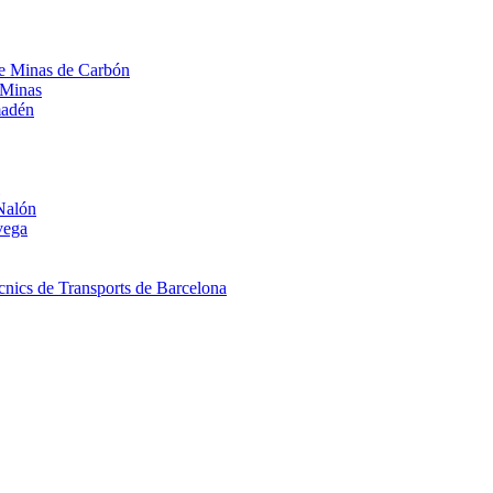
 de Minas de Carbón
 Minas
madén
Nalón
vega
nics de Transports de Barcelona