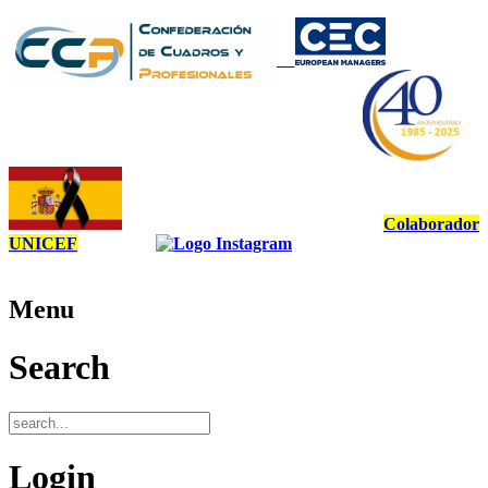
Colaborador
UNICEF
Menu
Search
Login