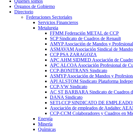
Quienes somos
Órganos de Gobierno
Directorio
Federaciones Sectoriales
Servicios Financieros
Metalurgia
FFMM Federación METAL de CCP
SCP Sindicato de Cuadros de Renault
AMYP Asociación de Mandos y Profesiona
ASMAVAM Asociación Sindical de Mandos
CCP PSA ZARAGOZA
APC AHM SIDMED Asociación de Cuad
APC ALCOA Asociación Profesional de Cu
CCP-BONITRANS Sindicato
ASMYP Asociación de Mandos y Profesiona
API ALSTOM Sindicato Plataforma Indepen
CCP-VW Sindicato
AC ST BARBARA Sindicato de Cuadros de
DANA Sindicato
SETI-CCP SINDICATO DE EMPLEADO
Asociación de empleados de Andaltec AE
CCP-CCM Colaboradores y Cuadros en Mic
Energía
Minería
Químicas