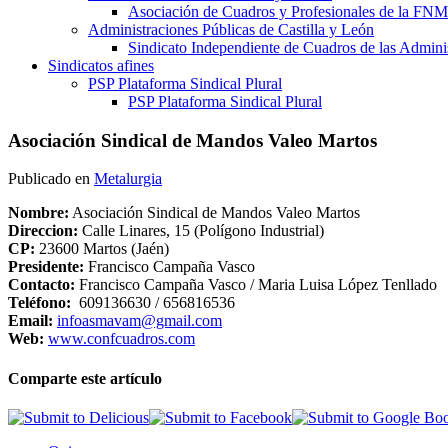
Asociación de Cuadros y Profesionales de la 
Administraciones Públicas de Castilla y León
Sindicato Independiente de Cuadros de las Adminis
Sindicatos afines
PSP Plataforma Sindical Plural
PSP Plataforma Sindical Plural
Asociación Sindical de Mandos Valeo Martos
Publicado en
Metalurgia
Nombre:
Asociación Sindical de Mandos Valeo Martos
Direccion:
Calle Linares, 15 (Polígono Industrial)
CP:
23600 Martos (Jaén)
Presidente:
Francisco Campaña Vasco
Contacto:
Francisco Campaña Vasco / Maria Luisa López Tenllado
Teléfono:
609136630 / 656816536
Email:
infoasmavam@gmail.com
Web:
www.confcuadros.com
Comparte este artículo