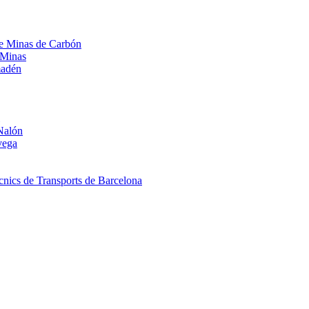
 de Minas de Carbón
 Minas
madén
Nalón
vega
nics de Transports de Barcelona