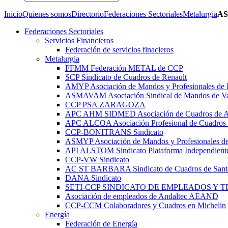
Inicio
Quienes somos
Directorio
Federaciones Sectoriales
Metalurgia
AS
Federaciones Sectoriales
Servicios Financieros
Federación de servicios finacieros
Metalurgia
FFMM Federación METAL de CCP
SCP Sindicato de Cuadros de Renault
AMYP Asociación de Mandos y Profesionales de
ASMAVAM Asociación Sindical de Mandos de Va
CCP PSA ZARAGOZA
APC AHM SIDMED Asociación de Cuadros d
APC ALCOA Asociación Profesional de Cuadros 
CCP-BONITRANS Sindicato
ASMYP Asociación de Mandos y Profesionales de
API ALSTOM Sindicato Plataforma Independiente
CCP-VW Sindicato
AC ST BARBARA Sindicato de Cuadros de Sant
DANA Sindicato
SETI-CCP SINDICATO DE EMPLEADOS Y 
Asociación de empleados de Andaltec AEAND
CCP-CCM Colaboradores y Cuadros en Michelin
Energía
Federación de Energía