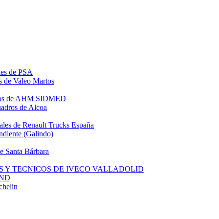
les de PSA
 de Valeo Martos
ros de AHM SIDMED
adros de Alcoa
les de Renault Trucks España
diente (Galindo)
 Santa Bárbara
S Y TECNICOS DE IVECO VALLADOLID
AND
helin