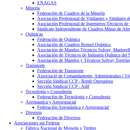
ENAGAS
Minería
Federación de Cuadros de la Minería
Asociación Profesional de Vigilantes y Similares
Asociación Profesional de Ingenieros Técnicos de
Sindicato Independiente de Cuadros Minas de Al
Químicas
Federación de Química
Asociación de Cuadros Repsol Química
Asociación de Mandos Técnicos Solvay_Martorell
Asociación de Técnicos de Industria Química del 
Asociación de Mandos y Técnicos Solvay Torrela
Transporte
Federación de Transporte
Associació de Comandaments, Administratius i Téc
Sección Sindical CCP - Renfe Operadora
Sección Sindical CCP - Adif
Tecnologia y Consultoria
Federación de Tecnologia y Consultoria
Aeronautica y Aeroespacial
Federación Aeronáutica y Aeroespacial
Diversos
Federación de Diversos
Asociaciones sin Federar
Fábrica Nacional de Moneda y Timbre