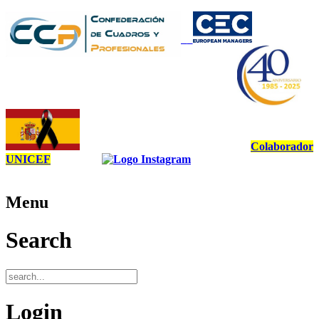
Colaborador
UNICEF
Menu
Search
Login