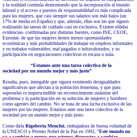
y la realidad continúa demostrando que la incorporación al mundo
laboral y el acceso a puestos de responsabilidad es más complicada
para las mujeres, que casi siempre sus salarios son más bajos (un
17% de media en España) y que, además, ellas son las que siguen
realizando las tareas de cuidado casi en exclusiva. Existen sólidas
evidencias- confirmadas por distintas fuentes, como INE, CEOE,
Eurostat- de que las mujeres tienen menos oportunidades
económicas y más probabilidades de trabajar en empleos informales
y en trabajos vulnerables, mal pagados o infravalorados, y su
participación en negociaciones colectivas es escasa o nula.
“Estamos ante una tarea colectiva de la
sociedad
por un mundo mejor y más justo”
Resulta, pues, innegable que siguen existiendo desigualdades
significativas que afectan a la población femenina, y que para
superarlas es imprescindible un reconocimiento unánime del
problema y la participación en su solución de mujeres y hombres
como agentes del cambio. No se trata de una lucha exclusiva de las
mujeres por las mujeres. Estamos ante una tarea colectiva de la
sociedad por un mundo mejor y más justo.
Como diría
Rigoberta Menchú
, embajadora de buena voluntad de
la UNESCO y Premio Nobel de la Paz en 1992, “
Este mundo no
va a cambiar a menos que estemos dispuestos a cambiar