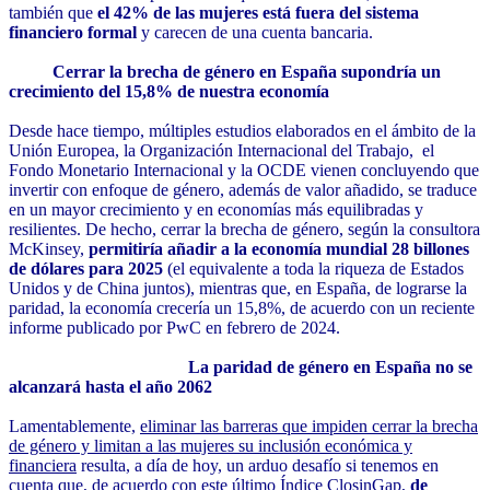
también que
el 42% de las mujeres está fuera del sistema
financiero formal
y carecen de una cuenta bancaria.
Cerrar la brecha de género en España supondría
un
crecimiento del 15,8% de nuestra economía
Desde hace tiempo, múltiples estudios elaborados en el ámbito de la
Unión Europea, la Organización Internacional del Trabajo, el
Fondo Monetario Internacional y la OCDE vienen concluyendo que
invertir con enfoque de género, además de valor añadido, se traduce
en un mayor crecimiento y en economías más equilibradas y
resilientes. De hecho, cerrar la brecha de género, según la consultora
McKinsey,
permitiría añadir a la economía mundial 28 billones
de dólares para 2025
(el equivalente a toda la riqueza de Estados
Unidos y de China juntos), mientras que, en España, de lograrse la
paridad, la economía crecería un 15,8%, de acuerdo con un reciente
informe publicado por PwC en febrero de 2024.
La paridad de género en España no se
alcanzará hasta el año 2062
Lamentablemente,
eliminar las barreras que impiden cerrar la brecha
de género y limitan a las mujeres su inclusión económica y
financiera
resulta, a día de hoy, un arduo desafío si tenemos en
cuenta que, de acuerdo con este último Índice ClosinGap,
de