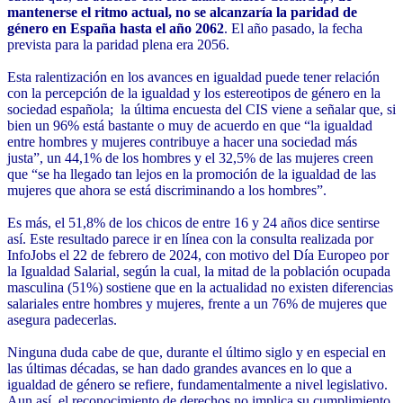
mantenerse el ritmo actual, no se alcanzaría la paridad de
género en España hasta el año 2062
. El año pasado, la fecha
prevista para la paridad plena era 2056.
Esta ralentización en los avances en igualdad puede tener relación
con la percepción de la igualdad y los estereotipos de género en la
sociedad española; la última encuesta del CIS viene a señalar que, si
bien un 96% está bastante o muy de acuerdo en que “la igualdad
entre hombres y mujeres contribuye a hacer una sociedad más
justa”, un 44,1% de los hombres y el 32,5% de las mujeres creen
que “se ha llegado tan lejos en la promoción de la igualdad de las
mujeres que ahora se está discriminando a los hombres”.
Es más, el 51,8% de los chicos de entre 16 y 24 años dice sentirse
así. Este resultado parece ir en línea con la consulta realizada por
InfoJobs el 22 de febrero de 2024, con motivo del Día Europeo por
la Igualdad Salarial, según la cual, la mitad de la población ocupada
masculina (51%) sostiene que en la actualidad no existen diferencias
salariales entre hombres y mujeres, frente a un 76% de mujeres que
asegura padecerlas.
Ninguna duda cabe de que, durante el último siglo y en especial en
las últimas décadas, se han dado grandes avances en lo que a
igualdad de género se refiere, fundamentalmente a nivel legislativo.
Aun así, el reconocimiento de derechos no implica su cumplimiento,