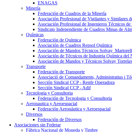
ENAGAS
Minería
Federación de Cuadros de la Minería
Asociación Profesional de Vigilantes y Similares
Asociación Profesional de Ingenieros Técnicos de
Sindicato Independiente de Cuadros Minas de Al
Químicas
Federación de Química
Asociación de Cuadros Repsol Química
Asociación de Mandos Técnicos Solvay_Martorell
Asociación de Técnicos de Industria Química del 
Asociación de Mandos y Técnicos Solvay Torrela
Transporte
Federación de Transporte
Associació de Comandaments, Administratius i Téc
Sección Sindical CCP - Renfe Operadora
Sección Sindical CCP - Adif
Tecnologia y Consultoria
Federación de Tecnologia y Consultoria
Aeronautica y Aeroespacial
Federación Aeronáutica y Aeroespacial
Diversos
Federación de Diversos
Asociaciones sin Federar
Fábrica Nacional de Moneda y Timbre