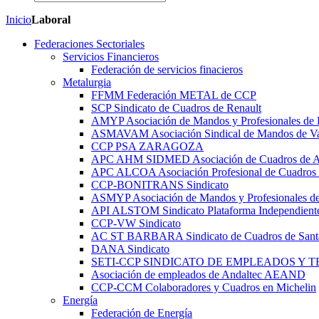
Inicio
Laboral
Federaciones Sectoriales
Servicios Financieros
Federación de servicios finacieros
Metalurgia
FFMM Federación METAL de CCP
SCP Sindicato de Cuadros de Renault
AMYP Asociación de Mandos y Profesionales de
ASMAVAM Asociación Sindical de Mandos de Va
CCP PSA ZARAGOZA
APC AHM SIDMED Asociación de Cuadros d
APC ALCOA Asociación Profesional de Cuadros 
CCP-BONITRANS Sindicato
ASMYP Asociación de Mandos y Profesionales de
API ALSTOM Sindicato Plataforma Independiente
CCP-VW Sindicato
AC ST BARBARA Sindicato de Cuadros de Sant
DANA Sindicato
SETI-CCP SINDICATO DE EMPLEADOS Y 
Asociación de empleados de Andaltec AEAND
CCP-CCM Colaboradores y Cuadros en Michelin
Energía
Federación de Energía