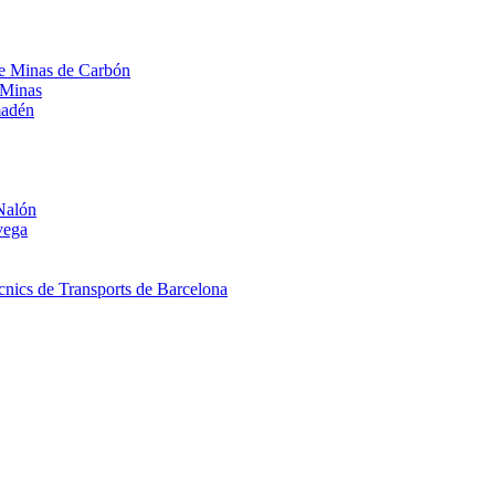
 de Minas de Carbón
 Minas
madén
Nalón
vega
nics de Transports de Barcelona