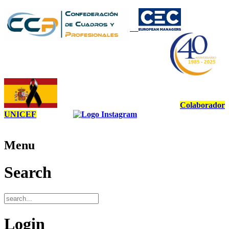
Colaborador
UNICEF
Menu
Search
Login