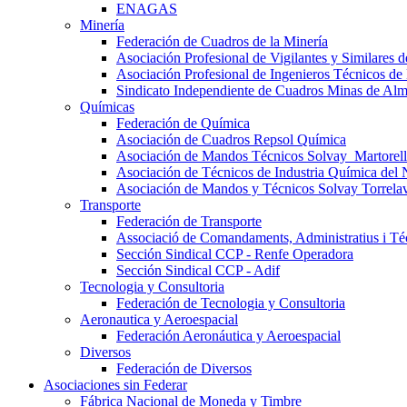
ENAGAS
Minería
Federación de Cuadros de la Minería
Asociación Profesional de Vigilantes y Similares
Asociación Profesional de Ingenieros Técnicos de
Sindicato Independiente de Cuadros Minas de Al
Químicas
Federación de Química
Asociación de Cuadros Repsol Química
Asociación de Mandos Técnicos Solvay_Martorell
Asociación de Técnicos de Industria Química del 
Asociación de Mandos y Técnicos Solvay Torrela
Transporte
Federación de Transporte
Associació de Comandaments, Administratius i Téc
Sección Sindical CCP - Renfe Operadora
Sección Sindical CCP - Adif
Tecnologia y Consultoria
Federación de Tecnologia y Consultoria
Aeronautica y Aeroespacial
Federación Aeronáutica y Aeroespacial
Diversos
Federación de Diversos
Asociaciones sin Federar
Fábrica Nacional de Moneda y Timbre