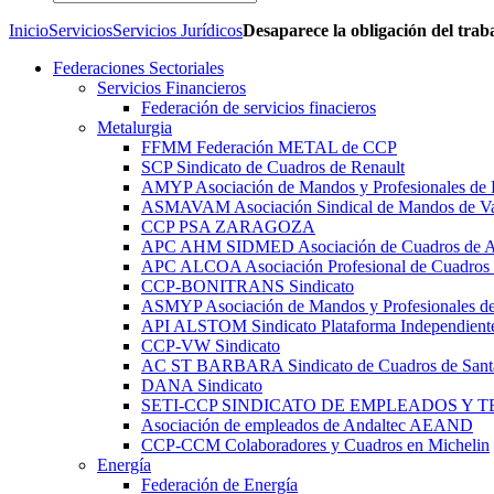
Inicio
Servicios
Servicios Jurídicos
Desaparece la obligación del trab
Federaciones Sectoriales
Servicios Financieros
Federación de servicios finacieros
Metalurgia
FFMM Federación METAL de CCP
SCP Sindicato de Cuadros de Renault
AMYP Asociación de Mandos y Profesionales de
ASMAVAM Asociación Sindical de Mandos de Va
CCP PSA ZARAGOZA
APC AHM SIDMED Asociación de Cuadros d
APC ALCOA Asociación Profesional de Cuadros 
CCP-BONITRANS Sindicato
ASMYP Asociación de Mandos y Profesionales de
API ALSTOM Sindicato Plataforma Independiente
CCP-VW Sindicato
AC ST BARBARA Sindicato de Cuadros de Sant
DANA Sindicato
SETI-CCP SINDICATO DE EMPLEADOS Y 
Asociación de empleados de Andaltec AEAND
CCP-CCM Colaboradores y Cuadros en Michelin
Energía
Federación de Energía