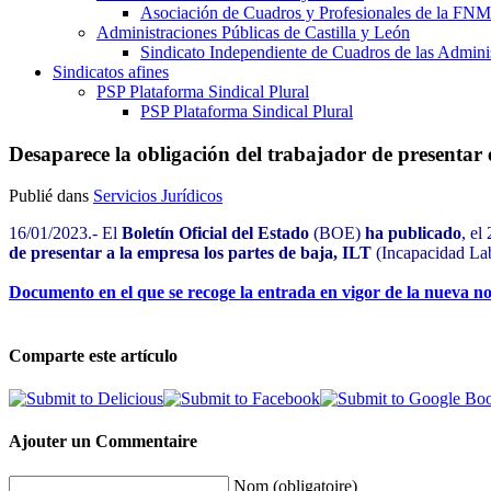
Asociación de Cuadros y Profesionales de la 
Administraciones Públicas de Castilla y León
Sindicato Independiente de Cuadros de las Adminis
Sindicatos afines
PSP Plataforma Sindical Plural
PSP Plataforma Sindical Plural
Desaparece la obligación del trabajador de presentar 
Publié dans
Servicios Jurídicos
16/01/2023.- El
Boletín Oficial del Estado
(BOE)
ha publicado
, el
de presentar a la empresa los partes de baja, ILT
(Incapacidad La
Documento en el que se recoge la entrada en vigor de la nueva n
Comparte este artículo
Ajouter un Commentaire
Nom (obligatoire)