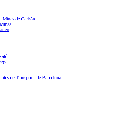
 de Minas de Carbón
 Minas
madén
Nalón
vega
nics de Transports de Barcelona