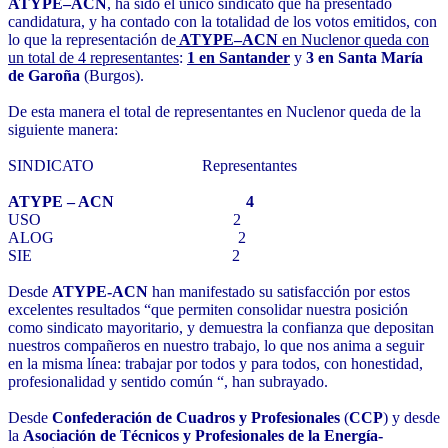
ATYPE–ACN
, ha sido el único sindicato que ha presentado
candidatura, y ha contado con la totalidad de los votos emitidos, con
lo que la representación de
ATYPE–ACN
en Nuclenor
queda con
un total de 4 representantes
:
1 en Santander
y
3 en Santa María
de Garoña
(Burgos).
De esta manera el total de representantes en Nuclenor queda de la
siguiente manera:
SINDICATO Representantes
ATYPE – ACN 4
USO 2
ALOG 2
SIE 2
Desde
ATYPE-ACN
han manifestado su satisfacción por estos
excelentes resultados “que permiten consolidar nuestra posición
como sindicato mayoritario, y demuestra la confianza que depositan
nuestros compañeros en nuestro trabajo, lo que nos anima a seguir
en la misma línea: trabajar por todos y para todos, con honestidad,
profesionalidad y sentido común “, han subrayado.
Desde
Confederación de Cuadros y Profesionales
(
CCP
) y desde
la
Asociación de Técnicos y Profesionales de la Energía-