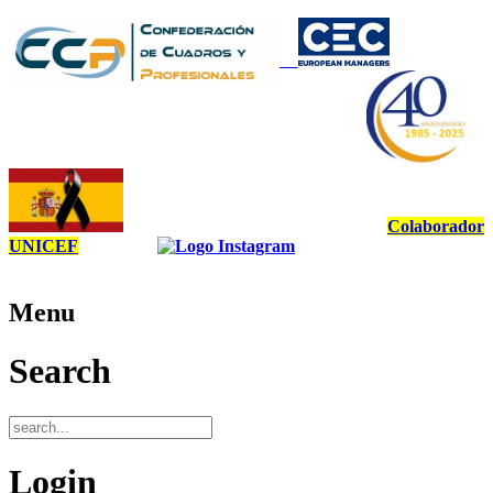
Colaborador
UNICEF
Menu
Search
Login