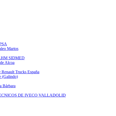
 PSA
leo Martos
e AHM SIDMED
de Alcoa
 Renault Trucks España
 (Galindo)
a Bárbara
TECNICOS DE IVECO VALLADOLID