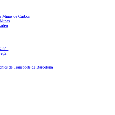
 de Minas de Carbón
 Minas
madén
Nalón
vega
nics de Transports de Barcelona