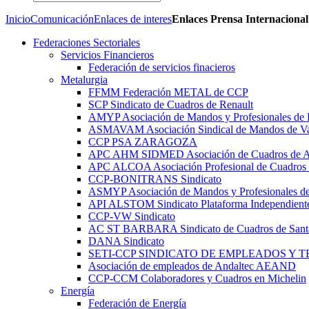
Inicio
Comunicación
Enlaces de interes
Enlaces Prensa Internacional
Federaciones Sectoriales
Servicios Financieros
Federación de servicios finacieros
Metalurgia
FFMM Federación METAL de CCP
SCP Sindicato de Cuadros de Renault
AMYP Asociación de Mandos y Profesionales de
ASMAVAM Asociación Sindical de Mandos de Va
CCP PSA ZARAGOZA
APC AHM SIDMED Asociación de Cuadros d
APC ALCOA Asociación Profesional de Cuadros 
CCP-BONITRANS Sindicato
ASMYP Asociación de Mandos y Profesionales de
API ALSTOM Sindicato Plataforma Independiente
CCP-VW Sindicato
AC ST BARBARA Sindicato de Cuadros de Sant
DANA Sindicato
SETI-CCP SINDICATO DE EMPLEADOS Y 
Asociación de empleados de Andaltec AEAND
CCP-CCM Colaboradores y Cuadros en Michelin
Energía
Federación de Energía