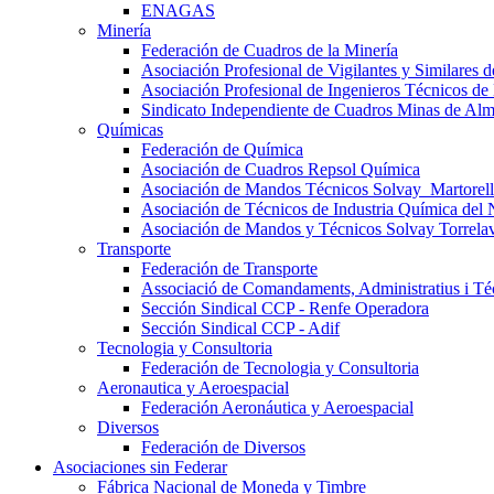
ENAGAS
Minería
Federación de Cuadros de la Minería
Asociación Profesional de Vigilantes y Similares
Asociación Profesional de Ingenieros Técnicos de
Sindicato Independiente de Cuadros Minas de Al
Químicas
Federación de Química
Asociación de Cuadros Repsol Química
Asociación de Mandos Técnicos Solvay_Martorell
Asociación de Técnicos de Industria Química del 
Asociación de Mandos y Técnicos Solvay Torrela
Transporte
Federación de Transporte
Associació de Comandaments, Administratius i Téc
Sección Sindical CCP - Renfe Operadora
Sección Sindical CCP - Adif
Tecnologia y Consultoria
Federación de Tecnologia y Consultoria
Aeronautica y Aeroespacial
Federación Aeronáutica y Aeroespacial
Diversos
Federación de Diversos
Asociaciones sin Federar
Fábrica Nacional de Moneda y Timbre