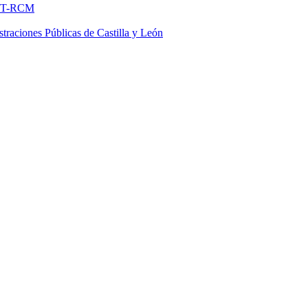
FNMT-RCM
traciones Públicas de Castilla y León