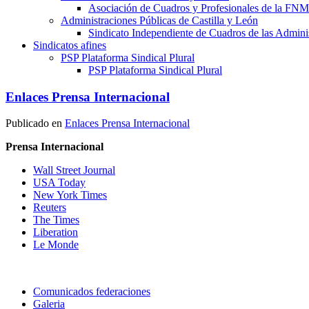
Asociación de Cuadros y Profesionales de la 
Administraciones Públicas de Castilla y León
Sindicato Independiente de Cuadros de las Adminis
Sindicatos afines
PSP Plataforma Sindical Plural
PSP Plataforma Sindical Plural
Enlaces Prensa Internacional
Publicado en
Enlaces Prensa Internacional
Prensa Internacional
Wall Street Journal
USA Today
New York Times
Reuters
The Times
Liberation
Le Monde
Comunicados federaciones
Galeria