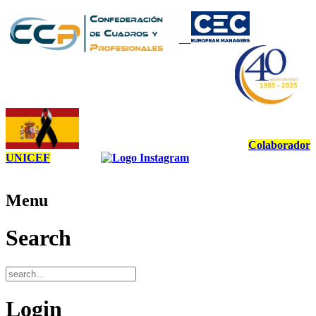
Colaborador
UNICEF
Menu
Search
Login