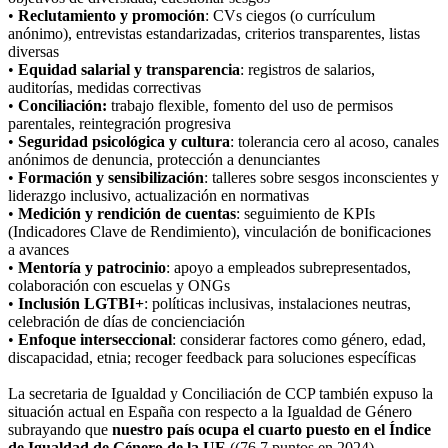
•
Reclutamiento y promoción
: CVs ciegos (o currículum
anónimo), entrevistas estandarizadas, criterios transparentes, listas
diversas
•
Equidad salarial y transparencia
: registros de salarios,
auditorías, medidas correctivas
•
Conciliación:
trabajo flexible, fomento del uso de permisos
parentales, reintegración progresiva
•
Seguridad psicológica y cultura
: tolerancia cero al acoso, canales
anónimos de denuncia, protección a denunciantes
•
Formación y sensibilización
: talleres sobre sesgos inconscientes y
liderazgo inclusivo, actualización en normativas
•
Medición y rendición de cuentas
: seguimiento de KPIs
(Indicadores Clave de Rendimiento), vinculación de bonificaciones
a avances
•
Mentoría y patrocinio
: apoyo a empleados subrepresentados,
colaboración con escuelas y ONGs
•
Inclusión LGTBI+
: políticas inclusivas, instalaciones neutras,
celebración de días de concienciación
•
Enfoque interseccional
: considerar factores como género, edad,
discapacidad, etnia; recoger feedback para soluciones específicas
La secretaria de Igualdad y Conciliación de CCP también expuso la
situación actual en España con respecto a la Igualdad de Género
subrayando que
nuestro país ocupa el cuarto puesto en el Índice
de Igualdad de Género de la UE
((76,7 puntos en 2024).