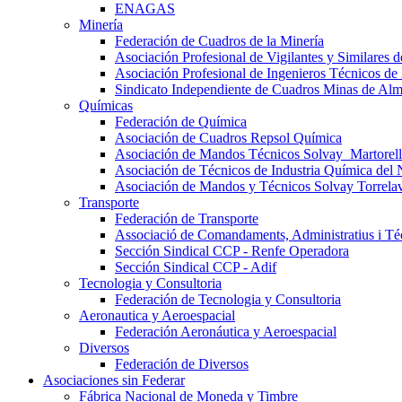
ENAGAS
Minería
Federación de Cuadros de la Minería
Asociación Profesional de Vigilantes y Similares
Asociación Profesional de Ingenieros Técnicos de
Sindicato Independiente de Cuadros Minas de Al
Químicas
Federación de Química
Asociación de Cuadros Repsol Química
Asociación de Mandos Técnicos Solvay_Martorell
Asociación de Técnicos de Industria Química del 
Asociación de Mandos y Técnicos Solvay Torrela
Transporte
Federación de Transporte
Associació de Comandaments, Administratius i Téc
Sección Sindical CCP - Renfe Operadora
Sección Sindical CCP - Adif
Tecnologia y Consultoria
Federación de Tecnologia y Consultoria
Aeronautica y Aeroespacial
Federación Aeronáutica y Aeroespacial
Diversos
Federación de Diversos
Asociaciones sin Federar
Fábrica Nacional de Moneda y Timbre