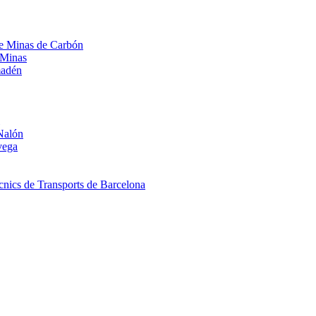
 de Minas de Carbón
 Minas
madén
Nalón
vega
nics de Transports de Barcelona