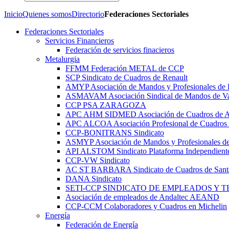
Inicio
Quienes somos
Directorio
Federaciones Sectoriales
Federaciones Sectoriales
Servicios Financieros
Federación de servicios finacieros
Metalurgia
FFMM Federación METAL de CCP
SCP Sindicato de Cuadros de Renault
AMYP Asociación de Mandos y Profesionales de
ASMAVAM Asociación Sindical de Mandos de Va
CCP PSA ZARAGOZA
APC AHM SIDMED Asociación de Cuadros d
APC ALCOA Asociación Profesional de Cuadros 
CCP-BONITRANS Sindicato
ASMYP Asociación de Mandos y Profesionales de
API ALSTOM Sindicato Plataforma Independiente
CCP-VW Sindicato
AC ST BARBARA Sindicato de Cuadros de Sant
DANA Sindicato
SETI-CCP SINDICATO DE EMPLEADOS Y 
Asociación de empleados de Andaltec AEAND
CCP-CCM Colaboradores y Cuadros en Michelin
Energía
Federación de Energía