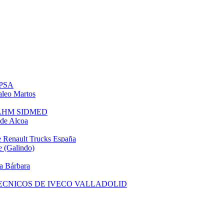
 PSA
leo Martos
e AHM SIDMED
de Alcoa
 Renault Trucks España
 (Galindo)
a Bárbara
TECNICOS DE IVECO VALLADOLID