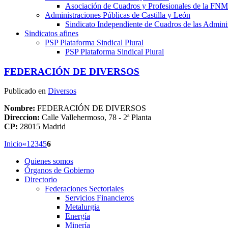
Asociación de Cuadros y Profesionales de la 
Administraciones Públicas de Castilla y León
Sindicato Independiente de Cuadros de las Adminis
Sindicatos afines
PSP Plataforma Sindical Plural
PSP Plataforma Sindical Plural
FEDERACIÓN DE DIVERSOS
Publicado en
Diversos
Nombre:
FEDERACIÓN DE DIVERSOS
Direccion:
Calle Vallehermoso, 78 - 2ª Planta
CP:
28015 Madrid
Inicio
«
1
2
3
4
5
6
Quienes somos
Órganos de Gobierno
Directorio
Federaciones Sectoriales
Servicios Financieros
Metalurgia
Energía
Minería