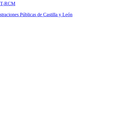
FNMT-RCM
traciones Públicas de Castilla y León