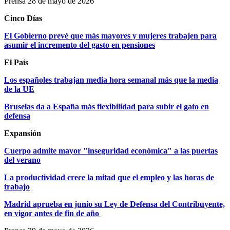
Prensa 28 de mayo de 2026
Cinco Días
El Gobierno prevé que más mayores y mujeres trabajen para
asumir el incremento del gasto en pensiones
El País
Los españoles trabajan media hora semanal más que la media
de la UE
Bruselas da a España más flexibilidad para subir el gato en
defensa
Expansión
Cuerpo admite mayor "inseguridad económica" a las puertas
del verano
La productividad crece la mitad que el empleo y las horas de
trabajo
Madrid aprueba en junio su Ley de Defensa del Contribuyente,
en vigor antes de fin de año