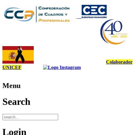
Colaborador
UNICEF
Menu
Search
Login