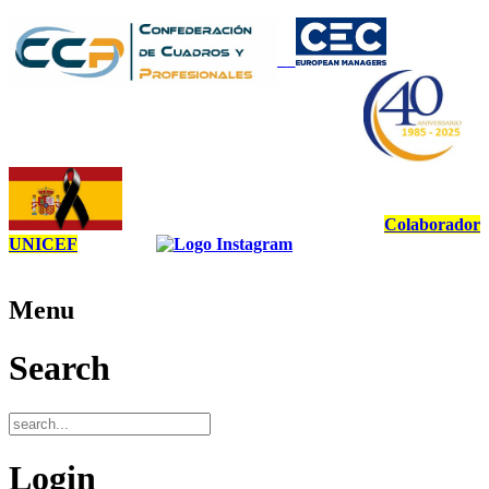
Colaborador
UNICEF
Menu
Search
Login