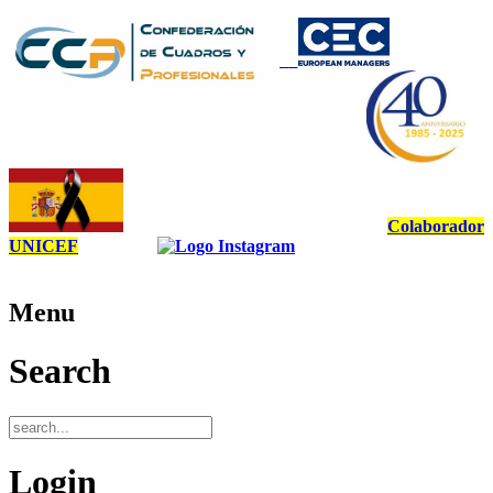
Colaborador
UNICEF
Menu
Search
Login