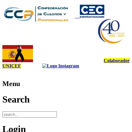
Colaborador
UNICEF
Menu
Search
Login