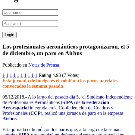
Los profesionales aeronáuticos protagonizaron, el 5
de diciembre, un paro en Airbus
Publicado en
Notas de Prensa
1
1
1
1
1
1
1
1
1
1
Rating 4.93 (7 Votes)
Esta jornada de huelga es el colofón a los paros parciales
convocados la semana pasada
05/12/2018.-
A lo largo del pasado día 5, el Sindicato Independiente
de Profesionales Aeronáuticos (
SIPA
) de la
Federación
Aeroespacial
integrada en la Confederación de Cuadros y
Profesionales (
CCP
), realizó una jornada de paro en la empresa
Airbus
.
Esta jornada culminó con los paros que, a lo largo de la semana
anterior,
SIPA
protagonizó en defensa del sector aeroespacial en