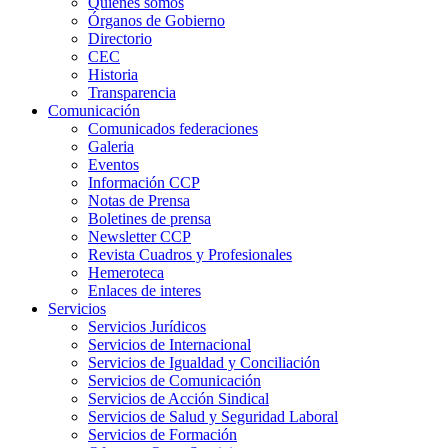
Quienes somos
Órganos de Gobierno
Directorio
CEC
Historia
Transparencia
Comunicación
Comunicados federaciones
Galeria
Eventos
Información CCP
Notas de Prensa
Boletines de prensa
Newsletter CCP
Revista Cuadros y Profesionales
Hemeroteca
Enlaces de interes
Servicios
Servicios Jurídicos
Servicios de Internacional
Servicios de Igualdad y Conciliación
Servicios de Comunicación
Servicios de Acción Sindical
Servicios de Salud y Seguridad Laboral
Servicios de Formación