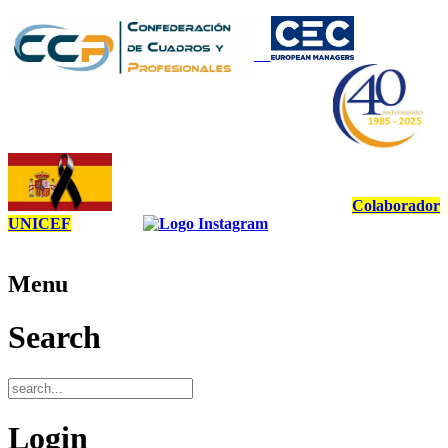
Colaborador
UNICEF
Menu
Search
Login