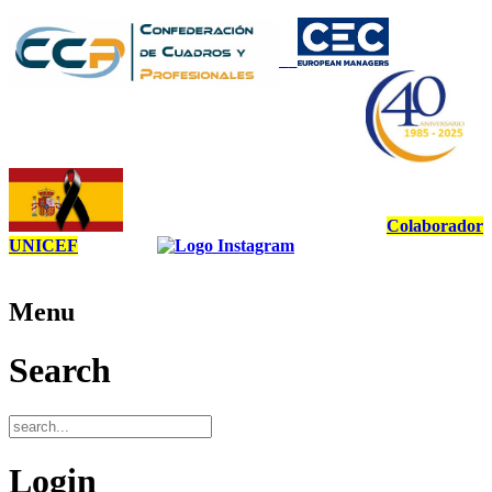
Colaborador
UNICEF
Menu
Search
Login