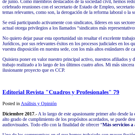
de junio. Como miembros destacados de la sociedad civil, hemos redob
celebrado reuniones con el secretario de Estado de Empleo, secretario 
temas relevantes, como son, la derogación de la reforma laboral o la so
Se está participando activamente con sindicatos, líderes en sus secto
actual otorga privilegios a los llamados “sindicatos más representativo
No quiero dejar pasar esta oportunidad sin resaltar el excelente trab
Jurídicos, por sus relevantes éxitos en los procesos judiciales en los
vuestra disposición en nuestra sede, con los más altos estándares de c
Quisiera poner en valor nuestro principal activo, nuestros afiliados y 
trabajo realizado a lo largo de los
últimos cuatro años. Mi más sincera
ilusionante proyecto que es CCP.
Juan Antonio González, sec
Editorial Revista "Cuadros y Profesionales" 79
Posted in
Análisis y Opinión
Diciembre 2017
.-
A lo largo de este apasionante primer año desde la
alto grado de cumplimiento de los propósitos acordados, se puede dest
audiovisuales. Todo ello con la finalidad de ofrecer “
Más servicios a 
Uno de los compromisos en el que hemos trabajado con mayor ilusión