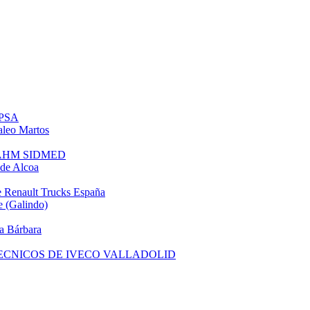
 PSA
leo Martos
e AHM SIDMED
de Alcoa
 Renault Trucks España
 (Galindo)
a Bárbara
TECNICOS DE IVECO VALLADOLID