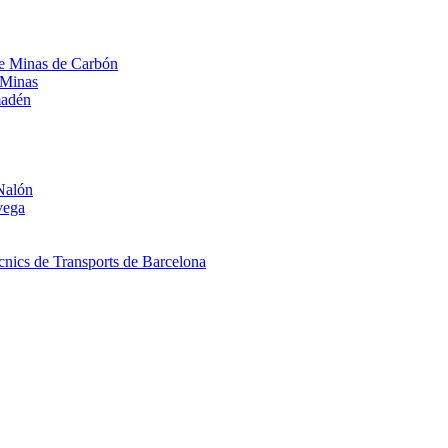
 de Minas de Carbón
 Minas
madén
Nalón
vega
nics de Transports de Barcelona