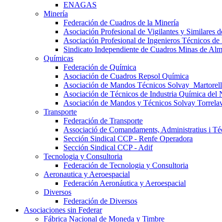
ENAGAS
Minería
Federación de Cuadros de la Minería
Asociación Profesional de Vigilantes y Similares
Asociación Profesional de Ingenieros Técnicos de
Sindicato Independiente de Cuadros Minas de Al
Químicas
Federación de Química
Asociación de Cuadros Repsol Química
Asociación de Mandos Técnicos Solvay_Martorell
Asociación de Técnicos de Industria Química del 
Asociación de Mandos y Técnicos Solvay Torrela
Transporte
Federación de Transporte
Associació de Comandaments, Administratius i Téc
Sección Sindical CCP - Renfe Operadora
Sección Sindical CCP - Adif
Tecnologia y Consultoria
Federación de Tecnologia y Consultoria
Aeronautica y Aeroespacial
Federación Aeronáutica y Aeroespacial
Diversos
Federación de Diversos
Asociaciones sin Federar
Fábrica Nacional de Moneda y Timbre