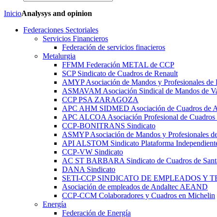
Inicio
Analysys and opinion
Federaciones Sectoriales
Servicios Financieros
Federación de servicios finacieros
Metalurgia
FFMM Federación METAL de CCP
SCP Sindicato de Cuadros de Renault
AMYP Asociación de Mandos y Profesionales de
ASMAVAM Asociación Sindical de Mandos de Va
CCP PSA ZARAGOZA
APC AHM SIDMED Asociación de Cuadros d
APC ALCOA Asociación Profesional de Cuadros 
CCP-BONITRANS Sindicato
ASMYP Asociación de Mandos y Profesionales de
API ALSTOM Sindicato Plataforma Independiente
CCP-VW Sindicato
AC ST BARBARA Sindicato de Cuadros de Sant
DANA Sindicato
SETI-CCP SINDICATO DE EMPLEADOS Y 
Asociación de empleados de Andaltec AEAND
CCP-CCM Colaboradores y Cuadros en Michelin
Energía
Federación de Energía