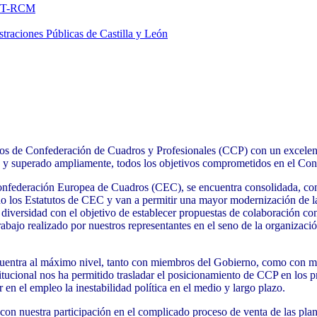
FNMT-RCM
traciones Públicas de Castilla y León
esos de Confederación de Cuadros y Profesionales (CCP) con un excelent
 y superado ampliamente, todos los objetivos comprometidos en el Con
 Confederación Europea de Cuadros (CEC), se encuentra
consolidada, con
do los Estatutos de CEC y van a permitir una mayor modernización de la
y diversidad con el objetivo de establecer propuestas de colaboración
rabajo realizado por nuestros representantes en el seno de la organizac
encuentra al máximo nivel, tanto con miembros del Gobierno, como con 
itucional nos ha permitido trasladar el posicionamiento de CCP en los pr
 en el empleo la inestabilidad política en el medio y largo plazo.
con nuestra participación en el complicado proceso de venta de las pla