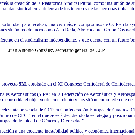
además la creación de la Plataforma Sindical Plural, como una unión
alidad sindical en la defensa de los intereses de las personas trabajad
 oportunidad para recalcar, una vez más, el compromiso de
CCP en la ayu
ciones sin ánimo de lucro como Ana Bella, Abracadabra, Grupo Casave
eferente en el sindicalismo independiente, y que cuenta
con un futuro bri
retario general de CCP
l proyecto
5M
, aprobado en el XI Congreso Confederal de Confederac
nales Aeronáuticos (SIPA) en la Federación de Aeronáutica y Aeroespac
e consolida el objetivo de crecimiento y nos sitúan como referente del 
una relevante presencia de CCP en Confederación Europea de Cuadros
uturo de CEC”, en el que se está decidiendo la estrategia y posicionam
Europea de Igualdad de Género y Diversidad”.
cupación a una creciente inestabilidad política y económica internacion