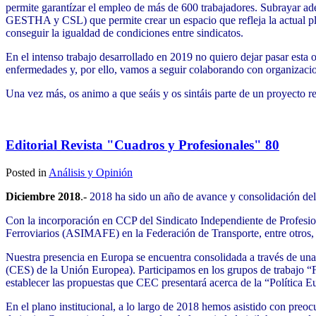
permite garantízar el empleo de más de 600 trabajadores. Subrayar 
GESTHA y CSL) que permite crear un espacio que refleja la actual plur
conseguir la igualdad de condiciones entre sindicatos.
En el intenso trabajo desarrollado en 2019 no quiero dejar pasar esta
enfermedades y, por ello, vamos a seguir colaborando con organiza
Una vez más, os animo a que seáis y os sintáis parte de un proyecto r
Juan Antonio González, sec
Editorial Revista "Cuadros y Profesionales" 80
Posted in
Análisis y Opinión
Diciembre 2018
.-
2018 ha sido un año de avance y consolidación de
Con la incorporación en CCP del Sindicato Independiente de Profesio
Ferroviarios (ASIMAFE) en la Federación de Transporte, entre otros, s
Nuestra presencia en Europa se encuentra consolidada a través de 
(CES) de la Unión Europea). Participamos en los grupos de trabajo “F
establecer las propuestas que CEC presentará acerca de la “Política 
En el plano institucional, a lo largo de 2018 hemos asistido con preo