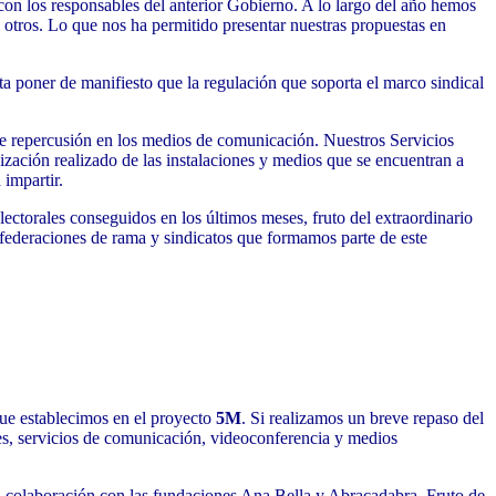
con los responsables del anterior Gobierno. A lo largo del año hemos
e otros. Lo que nos ha permitido presentar nuestras propuestas en
a poner de manifiesto que la regulación que soporta el marco sindical
nte repercusión en los medios de comunicación. Nuestros Servicios
nización realizado de las instalaciones y medios que se encuentran a
 impartir.
electorales conseguidos en los últimos meses, fruto del extraordinario
 federaciones de rama y sindicatos que formamos parte de este
que establecimos en el proyecto
5M
. Si realizamos un breve repaso del
nes, servicios de comunicación, videoconferencia y medios
la colaboración con las fundaciones Ana Bella y Abracadabra. Fruto de