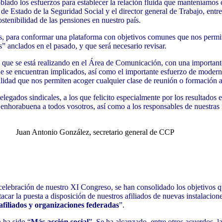
lado los esfuerzos para establecer la relación fluida que manteníamos 
de Estado de la Seguridad Social y el director general de Trabajo, entr
stenibilidad de las pensiones en nuestro país.
res, para conformar una plataforma con objetivos comunes que nos permit
s” anclados en el pasado, y que será necesario revisar.
ajo que se está realizando en el Área de Comunicación, con una importa
 que se encuentran implicados, así como el importante esfuerzo de moder
alidad que nos permiten acoger cualquier clase de reunión o formación a
delegados sindicales, a los que felicito especialmente
por los resultados 
 enhorabuena a todos vosotros, así como a los responsables de nuestras
retario general de CCP
 celebración de nuestro XI Congreso, se han consolidado los objetivos 
acar la puesta a disposición de nuestros afiliados de nuevas instalacio
afiliados y organizaciones federadas
”.
 ha sido “
Más acción social
”. Se ha alcanzado, entre otros acuerdos, 