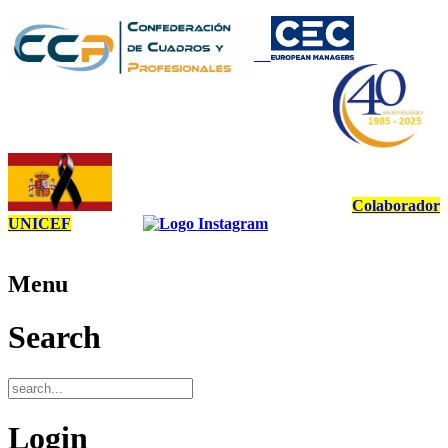
Colaborador
UNICEF
Menu
Search
Login