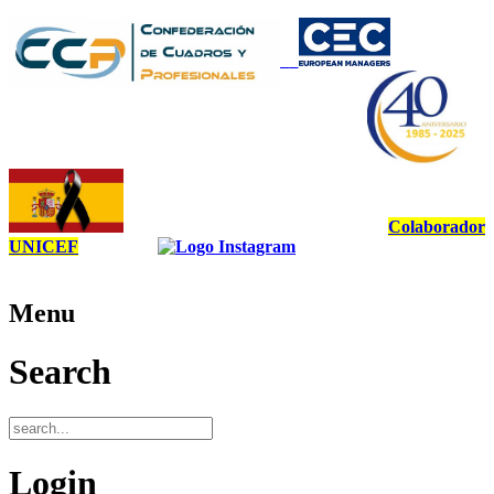
Colaborador
UNICEF
Menu
Search
Login