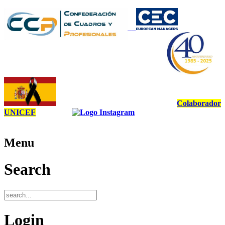
Colaborador
UNICEF
Menu
Search
Login