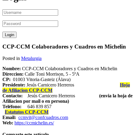
CCP-CCM Colaboradores y Cuadros en Michelin
Posted in
Metalurgia
Nombre:
CCP-CCM Colaboradores y Cuadros en Michelin
Direccion:
Calle Toni Morrison, 5 - 5ºA
CP:
01003 Vitoria-Gasteiz (Álava)
Presidente:
Jesús Carnicero Herreros
Hoja
de Afiliacion CCP-CCM
Contacto:
Jesús Carnicero Herreros
(envia la hoja de
Afiliacion por mail o en persona)
Teléfono:
646 839 857
Estatutos CCP-CCM
Email:
ccmvit@confcuadros.com
Web:
https://ccmichelin.es/
Comparte este artículo