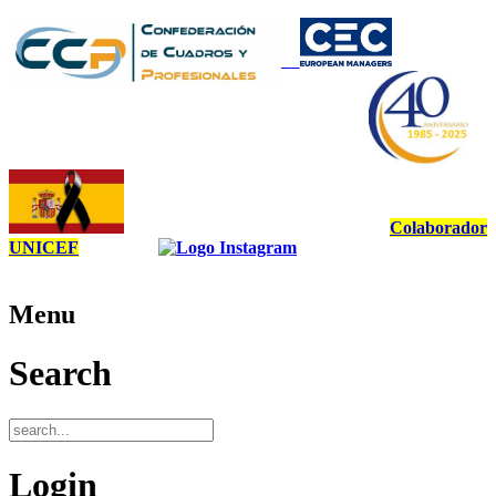
Colaborador
UNICEF
Menu
Search
Login