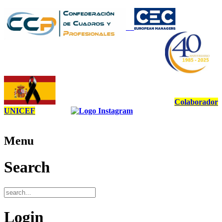
Colaborador
UNICEF
Menu
Search
Login