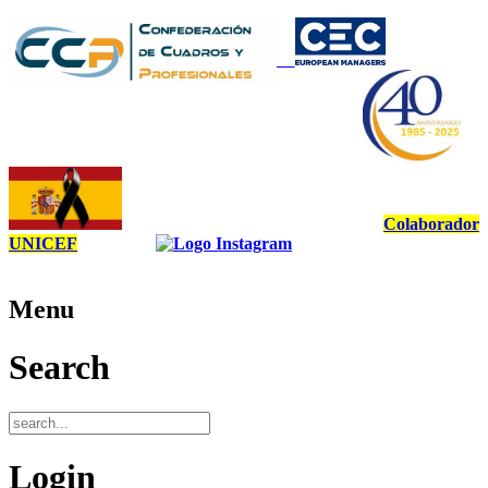
Colaborador
UNICEF
Menu
Search
Login