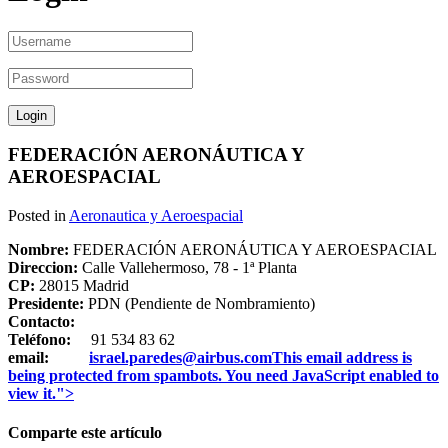
FEDERACIÓN AERONÁUTICA Y
AEROESPACIAL
Posted in
Aeronautica y Aeroespacial
Nombre:
FEDERACIÓN AERONÁUTICA Y AEROESPACIAL
Direccion:
Calle Vallehermoso, 78 - 1ª Planta
CP:
28015 Madrid
Presidente:
PDN (Pendiente de Nombramiento)
Contacto:
Teléfono:
91 534 83 62
email:
israel.paredes@airbus.com
This email address is
being protected from spambots. You need JavaScript enabled to
view it.
">
Comparte este artículo