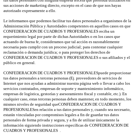
tus datos personales con ninguna empresa tercera que pretenda utilizarlos en
sus acciones de marketing directo, excepto en el caso de que nos hayas
autorizado expresamente a ello.
Le informamos que podemos facilitar tus datos personales a organismos de la
Administración Pública y Autoridades competentes en aquellos casos en que
CONFEDERACION DE CUADROS Y PROFESIONALES reciba un
requerimiento legal por parte de dichas Autoridades o en los casos que
actuando de buena fe, consideramos que tal acción es razonablemente
necesaria para cumplir con un proceso judicial; para contestar cualquier
reclamación o demanda jurídica; o para proteger los derechos de
CONFEDERACION DE CUADROS Y PROFESIONALES o sus afiliados y el
público en general.
CONFEDERACION DE CUADROS Y PROFESIONALES
puede proporcionar
tus datos personales a terceras personas (Ej. proveedores de servicios de
Internet que nos ayudan a administrar nuestra página web o llevar a cabo los
servicios contratados, empresas de soporte y mantenimiento informático,
empresas de logística, gestorías y asesoramiento fiscal y contable, etc.). En
cualquier caso, estas terceras personas deben mantener, en todo momento, los
mismos niveles de seguridad queCONFEDERACION DE CUADROS Y
PROFESIONALESen relación a tus datos personales y, cuando sea necesario,
estarán vinculadas por compromisos legales a fin de guardar tus datos
personales de forma privada y segura, y a fin de utilizar únicamente la
información siguiendo instrucciones específicas de CONFEDERACION DE
CUADROS Y PROFESIONALES .