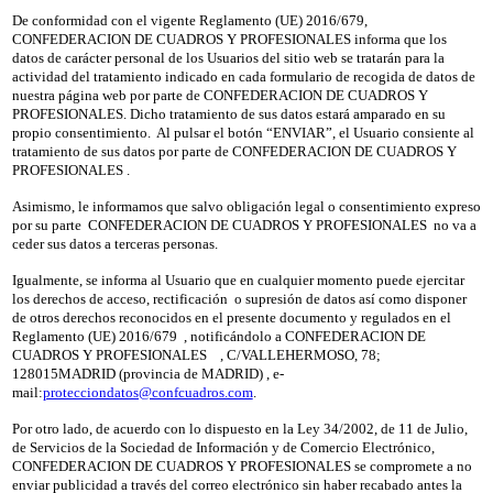
De conformidad con el vigente Reglamento (UE) 2016/679,
CONFEDERACION DE CUADROS Y PROFESIONALES informa que los
datos de carácter personal de los Usuarios del sitio web se tratarán para la
actividad del tratamiento indicado en cada formulario de recogida de datos de
nuestra página web por parte de CONFEDERACION DE CUADROS Y
PROFESIONALES. Dicho tratamiento de sus datos estará amparado en su
propio consentimiento. Al pulsar el botón “ENVIAR”, el Usuario consiente al
tratamiento de sus datos por parte de CONFEDERACION DE CUADROS Y
PROFESIONALES .
Asimismo, le informamos que salvo obligación legal o consentimiento expreso
por su parte CONFEDERACION DE CUADROS Y PROFESIONALES no va a
ceder sus datos a terceras personas.
Igualmente, se informa al Usuario que en cualquier momento puede ejercitar
los derechos de acceso, rectificación o supresión de datos así como disponer
de otros derechos reconocidos en el presente documento y regulados en el
Reglamento (UE) 2016/679 , notificándolo a CONFEDERACION DE
CUADROS Y PROFESIONALES , C/VALLEHERMOSO, 78;
128015MADRID (provincia de MADRID) , e-
mail:
protecciondatos@confcuadros.com
.
Por otro lado, de acuerdo con lo dispuesto en la Ley 34/2002, de 11 de Julio,
de Servicios de la Sociedad de Información y de Comercio Electrónico,
CONFEDERACION DE CUADROS Y PROFESIONALES se compromete a no
enviar publicidad a través del correo electrónico sin haber recabado antes la