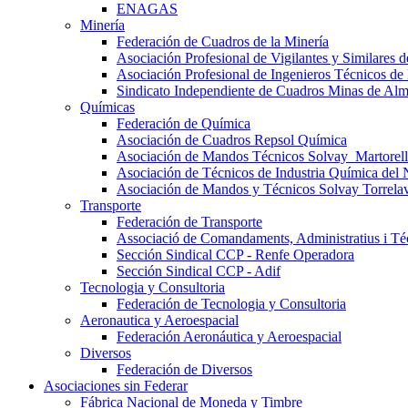
ENAGAS
Minería
Federación de Cuadros de la Minería
Asociación Profesional de Vigilantes y Similares
Asociación Profesional de Ingenieros Técnicos de
Sindicato Independiente de Cuadros Minas de Al
Químicas
Federación de Química
Asociación de Cuadros Repsol Química
Asociación de Mandos Técnicos Solvay_Martorell
Asociación de Técnicos de Industria Química del 
Asociación de Mandos y Técnicos Solvay Torrela
Transporte
Federación de Transporte
Associació de Comandaments, Administratius i Téc
Sección Sindical CCP - Renfe Operadora
Sección Sindical CCP - Adif
Tecnologia y Consultoria
Federación de Tecnologia y Consultoria
Aeronautica y Aeroespacial
Federación Aeronáutica y Aeroespacial
Diversos
Federación de Diversos
Asociaciones sin Federar
Fábrica Nacional de Moneda y Timbre