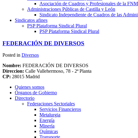
Asociación de Cuadros y Profesionales de la 
Administraciones Públicas de Castilla y León
Sindicato Independiente de Cuadros de las Adminis
Sindicatos afines
PSP Plataforma Sindical Plural
PSP Plataforma Sindical Plural
FEDERACIÓN DE DIVERSOS
Posted in
Diversos
Nombre:
FEDERACIÓN DE DIVERSOS
Direccion:
Calle Vallehermoso, 78 - 2ª Planta
CP:
28015 Madrid
Quienes somos
Órganos de Gobierno
Directorio
Federaciones Sectoriales
Servicios Financieros
Metalurgia
Energía
Minería
Químicas
Transporte