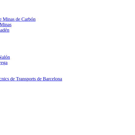
 de Minas de Carbón
 Minas
madén
Nalón
vega
nics de Transports de Barcelona