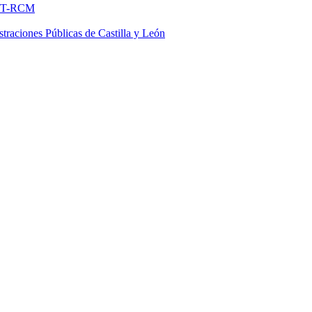
FNMT-RCM
traciones Públicas de Castilla y León