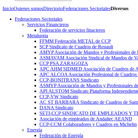
Inicio
Quienes somos
Directorio
Federaciones Sectoriales
Diversos
Federaciones Sectoriales
Servicios Financieros
Federación de servicios finacieros
Metalurgia
FFMM Federación METAL de CCP
SCP Sindicato de Cuadros de Renault
AMYP Asociación de Mandos y Profesionales de
ASMAVAM Asociación Sindical de Mandos de Va
CCP PSA ZARAGOZA
APC AHM SIDMED Asociación de Cuadros d
APC ALCOA Asociación Profesional de Cuadros 
CCP-BONITRANS Sindicato
ASMYP Asociación de Mandos y Profesionales de
API ALSTOM Sindicato Plataforma Independiente
CCP-VW Sindicato
AC ST BARBARA Sindicato de Cuadros de Sant
DANA Sindicato
SETI-CCP SINDICATO DE EMPLEADOS Y 
Asociación de empleados de Andaltec AEAND
CCP-CCM Colaboradores y Cuadros en Michelin
Energía
Federación de Energía