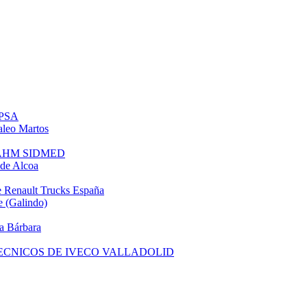
 PSA
leo Martos
e AHM SIDMED
de Alcoa
 Renault Trucks España
 (Galindo)
a Bárbara
TECNICOS DE IVECO VALLADOLID