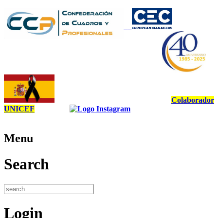
Colaborador
UNICEF
Menu
Search
Login