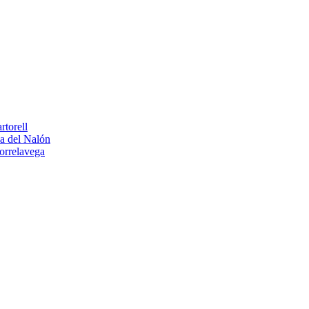
torell
a del Nalón
orrelavega