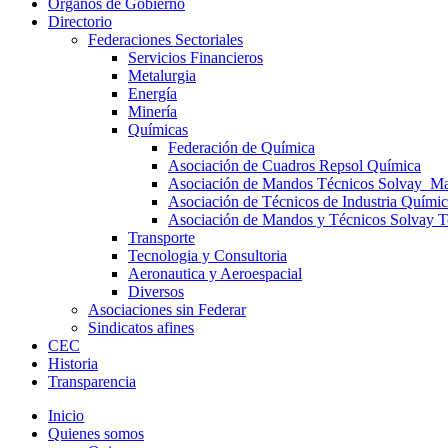
Órganos de Gobierno
Directorio
Federaciones Sectoriales
Servicios Financieros
Metalurgia
Energía
Minería
Químicas
Federación de Química
Asociación de Cuadros Repsol Química
Asociación de Mandos Técnicos Solvay_Mar
Asociación de Técnicos de Industria Químic
Asociación de Mandos y Técnicos Solvay T
Transporte
Tecnologia y Consultoria
Aeronautica y Aeroespacial
Diversos
Asociaciones sin Federar
Sindicatos afines
CEC
Historia
Transparencia
Inicio
Quienes somos