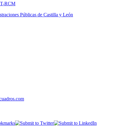
FNMT-RCM
traciones Públicas de Castilla y León
fcuadros.com