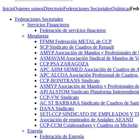
Inicio
Quienes somos
Directorio
Federaciones Sectoriales
Químicas
Fed
Federaciones Sectoriales
Servicios Financieros
Federación de servicios finacieros
Metalurgia
FFMM Federación METAL de CCP
SCP Sindicato de Cuadros de Renault
AMYP Asociación de Mandos y Profesionales de
ASMAVAM Asociación Sindical de Mandos de Va
CCP PSA ZARAGOZA
APC AHM SIDMED Asociación de Cuadros d
APC ALCOA Asociación Profesional de Cuadros 
CCP-BONITRANS Sindicato
ASMYP Asociación de Mandos y Profesionales de
API ALSTOM Sindicato Plataforma Independiente
CCP-VW Sindicato
AC ST BARBARA Sindicato de Cuadros de Sant
DANA Sindicato
SETI-CCP SINDICATO DE EMPLEADOS Y 
Asociación de empleados de Andaltec AEAND
CCP-CCM Colaboradores y Cuadros en Michelin
Energía
Federación de Energía