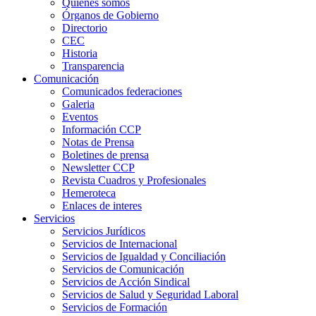
Quienes somos
Órganos de Gobierno
Directorio
CEC
Historia
Transparencia
Comunicación
Comunicados federaciones
Galeria
Eventos
Información CCP
Notas de Prensa
Boletines de prensa
Newsletter CCP
Revista Cuadros y Profesionales
Hemeroteca
Enlaces de interes
Servicios
Servicios Jurídicos
Servicios de Internacional
Servicios de Igualdad y Conciliación
Servicios de Comunicación
Servicios de Acción Sindical
Servicios de Salud y Seguridad Laboral
Servicios de Formación