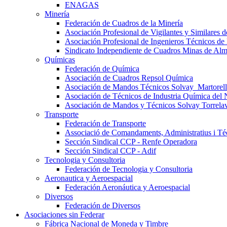
ENAGAS
Minería
Federación de Cuadros de la Minería
Asociación Profesional de Vigilantes y Similares
Asociación Profesional de Ingenieros Técnicos de
Sindicato Independiente de Cuadros Minas de Al
Químicas
Federación de Química
Asociación de Cuadros Repsol Química
Asociación de Mandos Técnicos Solvay_Martorell
Asociación de Técnicos de Industria Química del 
Asociación de Mandos y Técnicos Solvay Torrela
Transporte
Federación de Transporte
Associació de Comandaments, Administratius i Téc
Sección Sindical CCP - Renfe Operadora
Sección Sindical CCP - Adif
Tecnologia y Consultoria
Federación de Tecnologia y Consultoria
Aeronautica y Aeroespacial
Federación Aeronáutica y Aeroespacial
Diversos
Federación de Diversos
Asociaciones sin Federar
Fábrica Nacional de Moneda y Timbre