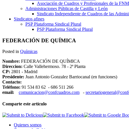
Asociación de Cuadros y Profesionales de la 
Administraciones Públicas de Castilla y León
Sindicato Independiente de Cuadros de las Adminis
Sindicatos afines
PSP Plataforma Sindical Plural
PSP Plataforma Sindical Plural
FEDERACIÓN DE QUÍMICA
Posted in
Químicas
Nombre:
FEDERACIÓN DE QUÍMICA
Direccion:
Calle Vallehermoso. 78 - 2ª Planta
CP:
2801 - Madrid
Presidente:
Juan Antonio Gonzalez Barriocanal (en funciones)
Contacto:
Teléfono:
91 534 83 62 - 686 511 266
email:
comunicacion@confcuadros.com
-
secretariogeneral@con
Comparte este artículo
Quienes somos