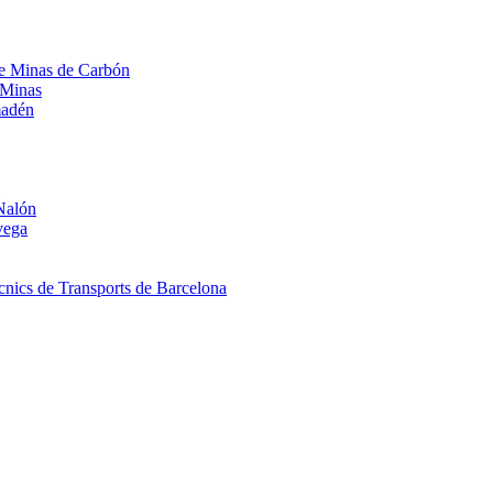
 de Minas de Carbón
 Minas
madén
Nalón
vega
nics de Transports de Barcelona