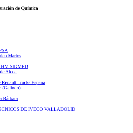
eración de Química
 PSA
leo Martos
e AHM SIDMED
de Alcoa
 Renault Trucks España
 (Galindo)
a Bárbara
TECNICOS DE IVECO VALLADOLID