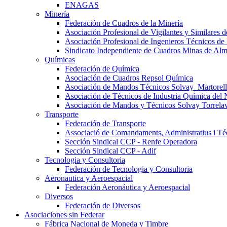
ENAGAS
Minería
Federación de Cuadros de la Minería
Asociación Profesional de Vigilantes y Similares
Asociación Profesional de Ingenieros Técnicos de
Sindicato Independiente de Cuadros Minas de Al
Químicas
Federación de Química
Asociación de Cuadros Repsol Química
Asociación de Mandos Técnicos Solvay_Martorell
Asociación de Técnicos de Industria Química del 
Asociación de Mandos y Técnicos Solvay Torrela
Transporte
Federación de Transporte
Associació de Comandaments, Administratius i Téc
Sección Sindical CCP - Renfe Operadora
Sección Sindical CCP - Adif
Tecnologia y Consultoria
Federación de Tecnologia y Consultoria
Aeronautica y Aeroespacial
Federación Aeronáutica y Aeroespacial
Diversos
Federación de Diversos
Asociaciones sin Federar
Fábrica Nacional de Moneda y Timbre