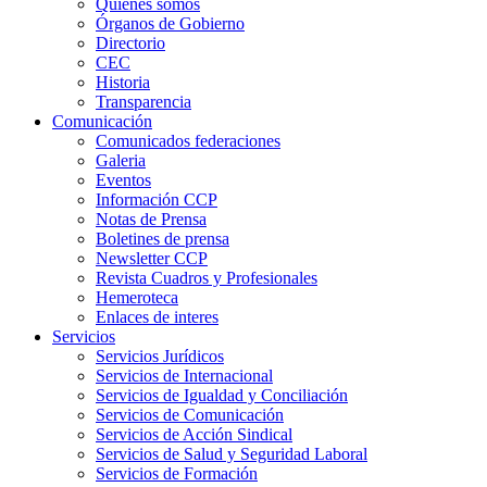
Quienes somos
Órganos de Gobierno
Directorio
CEC
Historia
Transparencia
Comunicación
Comunicados federaciones
Galeria
Eventos
Información CCP
Notas de Prensa
Boletines de prensa
Newsletter CCP
Revista Cuadros y Profesionales
Hemeroteca
Enlaces de interes
Servicios
Servicios Jurídicos
Servicios de Internacional
Servicios de Igualdad y Conciliación
Servicios de Comunicación
Servicios de Acción Sindical
Servicios de Salud y Seguridad Laboral
Servicios de Formación