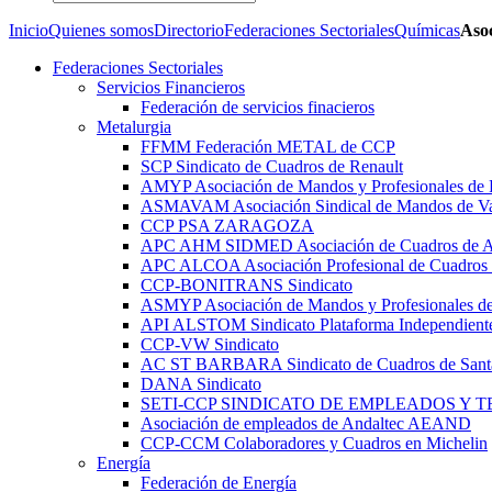
Inicio
Quienes somos
Directorio
Federaciones Sectoriales
Químicas
Asoc
Federaciones Sectoriales
Servicios Financieros
Federación de servicios finacieros
Metalurgia
FFMM Federación METAL de CCP
SCP Sindicato de Cuadros de Renault
AMYP Asociación de Mandos y Profesionales de
ASMAVAM Asociación Sindical de Mandos de Va
CCP PSA ZARAGOZA
APC AHM SIDMED Asociación de Cuadros d
APC ALCOA Asociación Profesional de Cuadros 
CCP-BONITRANS Sindicato
ASMYP Asociación de Mandos y Profesionales de
API ALSTOM Sindicato Plataforma Independiente
CCP-VW Sindicato
AC ST BARBARA Sindicato de Cuadros de Sant
DANA Sindicato
SETI-CCP SINDICATO DE EMPLEADOS Y 
Asociación de empleados de Andaltec AEAND
CCP-CCM Colaboradores y Cuadros en Michelin
Energía
Federación de Energía