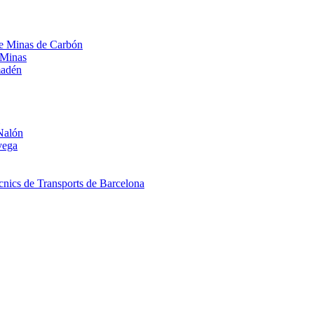
 de Minas de Carbón
 Minas
madén
Nalón
vega
nics de Transports de Barcelona