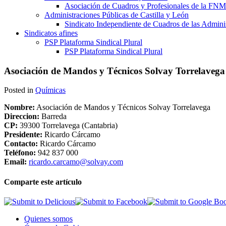
Asociación de Cuadros y Profesionales de la 
Administraciones Públicas de Castilla y León
Sindicato Independiente de Cuadros de las Adminis
Sindicatos afines
PSP Plataforma Sindical Plural
PSP Plataforma Sindical Plural
Asociación de Mandos y Técnicos Solvay Torrelavega
Posted in
Químicas
Nombre:
Asociación de Mandos y Técnicos Solvay Torrelavega
Direccion:
Barreda
CP:
39300 Torrelavega (Cantabria)
Presidente:
Ricardo Cárcamo
Contacto:
Ricardo Cárcamo
Teléfono:
942 837 000
Email:
ricardo.carcamo@solvay.com
Comparte este artículo
Quienes somos