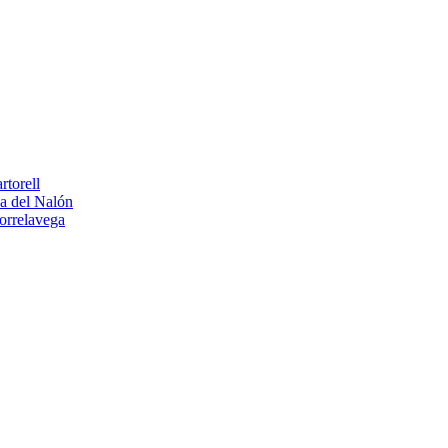
torell
a del Nalón
orrelavega