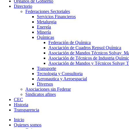
Órganos de Gobierno
Directorio
Federaciones Sectoriales
Servicios Financieros
Metalurgia
Energía
Minería
Químicas
Federación de Química
Asociación de Cuadros Repsol Química
Asociación de Mandos Técnicos Solvay_Mar
Asociación de Técnicos de Industria Químic
Asociación de Mandos y Técnicos Solvay T
Transporte
Tecnologia y Consultoria
Aeronautica y Aeroespacial
Diversos
Asociaciones sin Federar
Sindicatos afines
CEC
Historia
Transparencia
Inicio
Quienes somos