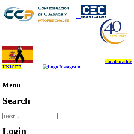
Colaborador
UNICEF
Menu
Search
Login