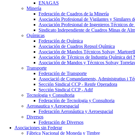
ENAGAS
Minería
Federación de Cuadros de la Minería
Asociación Profesional de Vigilantes y Similares
Asociación Profesional de Ingenieros Técnicos de
Sindicato Independiente de Cuadros Minas de Al
Químicas
Federación de Química
Asociación de Cuadros Repsol Química
Asociación de Mandos Técnicos Solvay_Martorell
Asociación de Técnicos de Industria Química del 
Asociación de Mandos y Técnicos Solvay Torrela
Transporte
Federación de Transporte
Associació de Comandaments, Administratius i Téc
Sección Sindical CCP - Renfe Operadora
Sección Sindical CCP - Adif
Tecnologia y Consultoria
Federación de Tecnologia y Consultoria
Aeronautica y Aeroespacial
Federación Aeronáutica y Aeroespacial
Diversos
Federación de Diversos
Asociaciones sin Federar
Fábrica Nacional de Moneda y Timbre