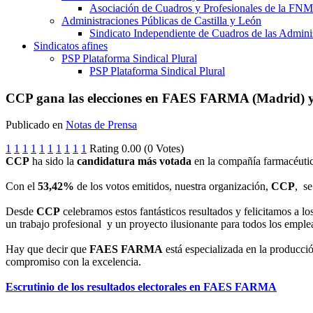
Asociación de Cuadros y Profesionales de la 
Administraciones Públicas de Castilla y León
Sindicato Independiente de Cuadros de las Adminis
Sindicatos afines
PSP Plataforma Sindical Plural
PSP Plataforma Sindical Plural
CCP gana las elecciones en FAES FARMA (Madrid) y se 
Publicado en
Notas de Prensa
1
1
1
1
1
1
1
1
1
1
Rating 0.00 (0 Votes)
CCP
ha sido la
candidatura más votada
en la compañía farmacéuti
Con el
53,42%
de los votos emitidos, nuestra organización,
CCP
, s
Desde
CCP
celebramos estos fantásticos resultados y felicitamos a 
un trabajo profesional y un proyecto ilusionante para todos los empl
Hay que decir que
FAES FARMA
está especializada en la producció
compromiso con la excelencia.
Escrutinio de los resultados electorales en FAES FARMA