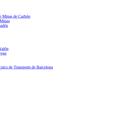
 de Minas de Carbón
 Minas
madén
Nalón
vega
nics de Transports de Barcelona