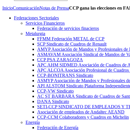
Inicio
Comunicación
Notas de Prensa
CCP gana las elecciones en FAE
Federaciones Sectoriales
Servicios Financieros
Federación de servicios finacieros
Metalurgia
FFMM Federación METAL de CCP
SCP Sindicato de Cuadros de Renault
AMYP Asociación de Mandos y Profesionales de
ASMAVAM Asociación Sindical de Mandos de Va
CCP PSA ZARAGOZA
APC AHM SIDMED Asociación de Cuadros d
APC ALCOA Asociación Profesional de Cuadros 
CCP-BONITRANS Sindicato
ASMYP Asociación de Mandos y Profesionales de
API ALSTOM Sindicato Plataforma Independiente
CCP-VW Sindicato
AC ST BARBARA Sindicato de Cuadros de Sant
DANA Sindicato
SETI-CCP SINDICATO DE EMPLEADOS Y 
Asociación de empleados de Andaltec AEAND
CCP-CCM Colaboradores y Cuadros en Michelin
Energía
Federación de Energía