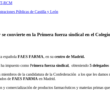
FNMT-RCM
traciones Públicas de Castilla y León
convierte en la Primera fuerza sindical en el Colegio
ca española
FAES FARMA
, en su
centro de Madrid.
e ha impuesto como P
rimera fuerza sindical
, obteniendo
5 delegados
los miembros de la candidatura de la Confederación a los que les damos
eados de
FAES FARMA
en Madrid.
n y comercialización de productos farmacéuticos y materias primas que 